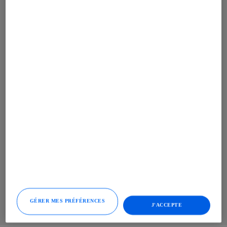
Les options disponibles
La
sonde
se plante dans les aliments à cuire et
stoppe la cuisson lorsque la température est
atteinte. Elle s’utilise pour maîtriser la cuisson de
vos viandes et poissons, mais aussi des pains et
des pâtisseries ! Maîtrisez vos cuissons à 100 %
! Plus aucun risque de claquer la porte du four,
avec la
fermeture douce
, il suffit de pousser la
porte (même avec le pied) pour qu'elle se ferme
tout en douceur et en silence. Les
rails
télescopiques
assurent une stabilité très
appréciable lorsqu'on veut arroser son plat en
cours de cuisson et éviter tout risque de
basculement. Finis les risques de brûlures ou de
gâchis.
Trouvez votre four ici
GÉRER MES PRÉFÉRENCES
J'ACCEPTE