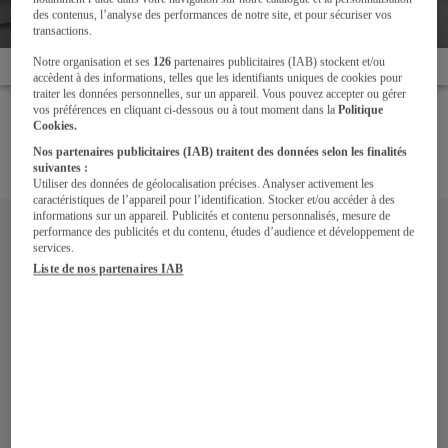
cuisine équipée
des contenus, l’analyse des performances de notre site, et pour sécuriser vos
transactions.
Notre organisation et ses
126
partenaires publicitaires (IAB) stockent et/ou
Accueil
L'électroménager
Les fours pour votre cuisine équipée
accèdent à des informations, telles que les identifiants uniques de cookies pour
traiter les données personnelles, sur un appareil. Vous pouvez accepter ou gérer
vos préférences en cliquant ci-dessous ou à tout moment dans la
Politique
Modes de cuisson, systèmes de nettoyage, fonctions
Cookies.
avancées... Découvrez tous nos conseils pour bien
Nos partenaires publicitaires (IAB) traitent des données selon les finalités
choisir votre four.
suivantes :
Utiliser des données de géolocalisation précises. Analyser activement les
caractéristiques de l’appareil pour l’identification. Stocker et/ou accéder à des
informations sur un appareil. Publicités et contenu personnalisés, mesure de
performance des publicités et du contenu, études d’audience et développement de
services.
Liste de nos partenaires IAB