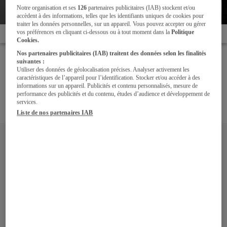
cuisine équipée
Notre organisation et ses
126
partenaires publicitaires (IAB) stockent et/ou
accèdent à des informations, telles que les identifiants uniques de cookies pour
traiter les données personnelles, sur un appareil. Vous pouvez accepter ou gérer
vos préférences en cliquant ci-dessous ou à tout moment dans la
Politique
Accueil
L'électroménager
Les hottes pour votre cuisine équipée
Cookies.
Nos partenaires publicitaires (IAB) traitent des données selon les finalités
Elle aspire, filtre, retient les graisses et les odeurs, la
suivantes :
hotte est l'équipement indispensable à toute cuisine !
Utiliser des données de géolocalisation précises. Analyser activement les
caractéristiques de l’appareil pour l’identification. Stocker et/ou accéder à des
Design, simple à entretenir, la hotte apporte hygiène et
informations sur un appareil. Publicités et contenu personnalisés, mesure de
confort. Voici tous nos conseils de spécialiste pour faire
performance des publicités et du contenu, études d’audience et développement de
services.
le bon choix.
Liste de nos partenaires IAB