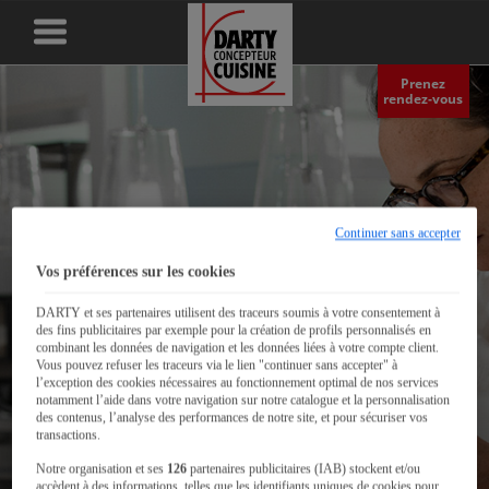
Prenez
rendez‑vous
Continuer sans accepter
Vos préférences sur les cookies
DARTY et ses partenaires utilisent des traceurs soumis à votre consentement à
des fins publicitaires par exemple pour la création de profils personnalisés en
combinant les données de navigation et les données liées à votre compte client.
Vous pouvez refuser les traceurs via le lien "continuer sans accepter" à
l’exception des cookies nécessaires au fonctionnement optimal de nos services
notamment l’aide dans votre navigation sur notre catalogue et la personnalisation
des contenus, l’analyse des performances de notre site, et pour sécuriser vos
transactions.
Les + Darty pour votre
Notre organisation et ses
126
partenaires publicitaires (IAB) stockent et/ou
accèdent à des informations, telles que les identifiants uniques de cookies pour