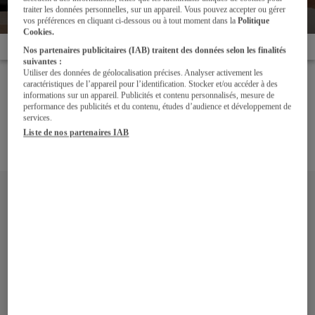
cuisine
traiter les données personnelles, sur un appareil. Vous pouvez accepter ou gérer
vos préférences en cliquant ci-dessous ou à tout moment dans la
Politique
Cookies.
Accueil
Les + Darty pour votre cuisine
Nos partenaires publicitaires (IAB) traitent des données selon les finalités
suivantes :
Utiliser des données de géolocalisation précises. Analyser activement les
Concevoir une cuisine de qualité, garantie, avec les
caractéristiques de l’appareil pour l’identification. Stocker et/ou accéder à des
informations sur un appareil. Publicités et contenu personnalisés, mesure de
conseils d’experts : Darty met tout en œuvre pour vous
performance des publicités et du contenu, études d’audience et développement de
accompagner à chaque étape de ce projet d’envergure.
services.
Soyez serein : découvrez comment ça se déroule ainsi
Liste de nos partenaires IAB
que des services dont vous bénéficiez.