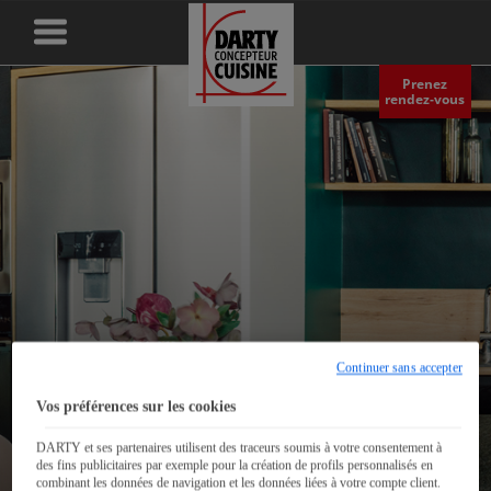
Prenez
rendez‑vous
Continuer sans accepter
Une cuisine tout en
Vos préférences sur les cookies
contraste - Paris 16ème
DARTY et ses partenaires utilisent des traceurs soumis à votre consentement à
des fins publicitaires par exemple pour la création de profils personnalisés en
combinant les données de navigation et les données liées à votre compte client.