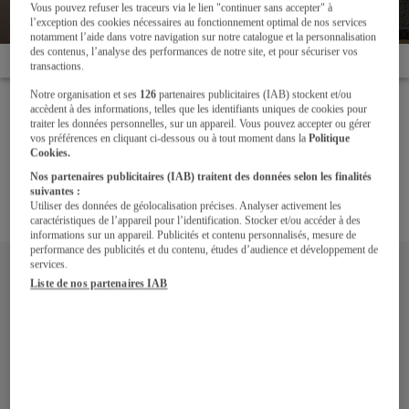
(75)
Vous pouvez refuser les traceurs via le lien "continuer sans accepter" à
l’exception des cookies nécessaires au fonctionnement optimal de nos services
notamment l’aide dans votre navigation sur notre catalogue et la personnalisation
des contenus, l’analyse des performances de notre site, et pour sécuriser vos
Les projets de nos
Une cuisine tout en contraste - Paris
Accueil
clients
16ème (75)
transactions.
Notre organisation et ses
126
partenaires publicitaires (IAB) stockent et/ou
Bien plus qu’un coin repas, la cuisine d’Hélène est la
accèdent à des informations, telles que les identifiants uniques de cookies pour
traiter les données personnelles, sur un appareil. Vous pouvez accepter ou gérer
pièce maitresse de son appartement parisien.
vos préférences en cliquant ci-dessous ou à tout moment dans la
Politique
Agencée de façon à privilégier l’élégance tout en
Cookies.
offrant un maximum de rangements, elle conjugue
Nos partenaires publicitaires (IAB) traitent des données selon les finalités
avec talent esthétique, technologie, convivialité et…
suivantes :
productivité !
Utiliser des données de géolocalisation précises. Analyser activement les
caractéristiques de l’appareil pour l’identification. Stocker et/ou accéder à des
informations sur un appareil. Publicités et contenu personnalisés, mesure de
performance des publicités et du contenu, études d’audience et développement de
services.
Liste de nos partenaires IAB