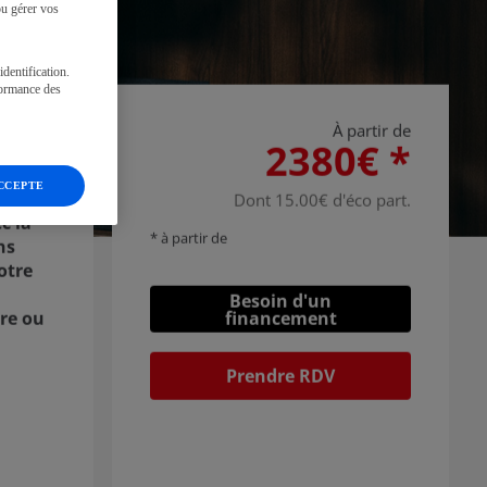
ou gérer vos
identification.
formance des
À partir de
2380€ *
ACCEPTE
Dont 15.00€ d'éco part.
c la
* à partir de
ns
otre
Besoin d'un
financement
rre ou
Prendre RDV