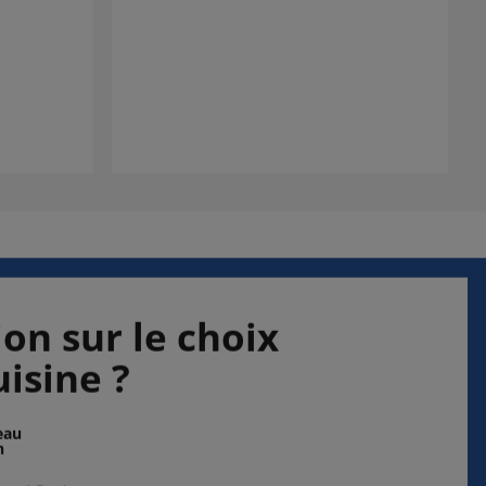
on sur le choix
uisine ?
eau
n