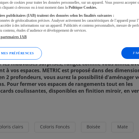
uniques de cookies pour traiter les données personnelles, sur un appareil. Vous pouvez accepter 
n cliquant ci-dessous ou à tout moment dans la
Politique Cookies.
es publicitaires (IAB) traitent des données selon les finalités suivantes :
onnées de géolocalisation précises. Analyser activement les caractéristiques de l’appareil pour l’
 accéder à des informations sur un appareil. Publicités et contenu personnalisés, mesure de per
 du contenu, études d’audience et développement de services.
 Faustine
s partenaires IAB
l
J'
 MES PRÉFÉRENCES
ter les mauvaises surprises, rangez comme vous aimez ave
t à vos espaces. METRIC est proposé dans des dimensio
 en 2 profondeurs, vous aurez la possibilité d'aménager v
ns. Pour fermer vos espaces de rangements tout en les
cards coulissantes, disponibles en finition miroir, en ve
oloris clairs
Coloris Foncés
Boisée
Mate