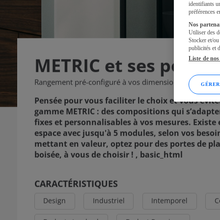
identifiants 
préférences e
Nos partenair
Utiliser des d
Stocker et/ou
publicités et
METRIC et ses portes
Liste de no
Rangement pré-configuré à vos dimensions , basic_htm
GÉRER
Pensée pour vous faciliter le choix et vous évi
gamme METRIC : des compositions qui s’adapten
fixes et personnalisables à vos mesures. Existe
espace avec jusqu'à 5 modules, selon vos besoi
mettant en valeur, optez pour des portes de pla
boisée, à vous de choisir ! , basic_html
CARACTÉRISTIQUES
Design
Industriel
Intemporel
C