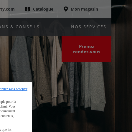
rty.com
Catalogue
Mon magasin
ONS & CONSEILS
NOS SERVICES
Prenez
rendez‑vous
inuer sans accepter
mple pour la
client. Vous
ctionnement
s contenus,
s que les