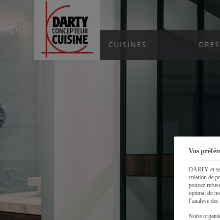
CUISINES
DRES
Vos préfér
DARTY et ses 
création de p
pouvez refuse
optimal de no
l’analyse des
Notre organis