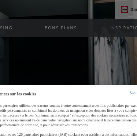
Da
SING
BONS PLANS
INSPIRATI
Cont
ences sur les cookies
partenaires utilisent des traceurs soumis à votre consentement à des fins publicitaires par exe
rofils personnalisés en combinant les données de navigation et les données liées à votre compte 
r les traceurs via le lien "continuer sans accepter" à l’exception des cookies nécessaires au fon
s services notamment l’aide dans votre navigation sur notre catalogue et la personnalisation de
 performances de notre site, et pour sécuriser vos transactions.
ation et ses
126
partenaires publicitaires (IAB) stockent et/ou accèdent à des informations, telle