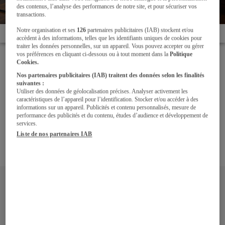
(69)
des contenus, l’analyse des performances de notre site, et pour sécuriser vos
transactions.
Notre organisation et ses
126
partenaires publicitaires (IAB) stockent et/ou
Accueil
Les projets de nos clients
L'art des contrastes - Lyon (69)
accèdent à des informations, telles que les identifiants uniques de cookies pour
traiter les données personnelles, sur un appareil. Vous pouvez accepter ou gérer
vos préférences en cliquant ci-dessous ou à tout moment dans la
Politique
En déco, les oppositions font souvent des mariages
Cookies.
heureux. C’est le cas du béton et du bois, réunis pour
Nos partenaires publicitaires (IAB) traitent des données selon les finalités
le meilleur dans ce magnifique appartement
suivantes :
lyonnais. Un écrin blanc avec une touche de bois et
Utiliser des données de géolocalisation précises. Analyser activement les
caractéristiques de l’appareil pour l’identification. Stocker et/ou accéder à des
un zeste de béton... Avec ce juste équilibre entre le
informations sur un appareil. Publicités et contenu personnalisés, mesure de
côté froid et industriel du béton et la chaleur d’un
performance des publicités et du contenu, études d’audience et développement de
services.
bois clair, l’ambiance élégante et feutrée de cette
Liste de nos partenaires IAB
cuisine aux teintes chaleureuses et apaisantes est
un véritable appel aux sens.