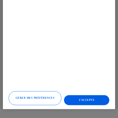
Un électroménager moderne &
performant, parfaitement intégré
L'îlot central
accueille la table de cuisson
.
Robuste et esthétique, elle s'intègre facilement
dans tous les types de cuisines, du style
contemporain au style classique.
Le charme de la
cave à vin
...
Indispensable aux
amateurs de grands crus, elle devient un élément
de décoration parfaitement intégré à l'îlot
central.
Pratique,
le
four
et le
micro-onde
sont placés
en hauteur en colonne
pour optimiser le gain
de place.
GÉRER MES PRÉFÉRENCES
J'ACCEPTE